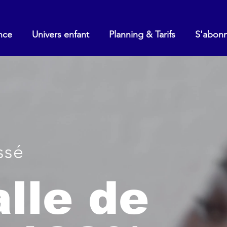
nce
Univers enfant
Planning & Tarifs
S'abon
ssé
lle de