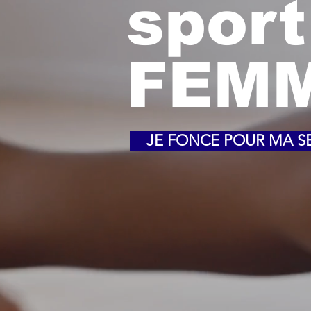
spor
FEM
JE FONCE POUR MA SE